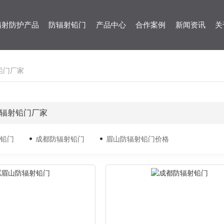
辐射防护产品
防辐射铅门
产品中心
合作案例
新闻资讯
关
铅门厂家
辐射铅门厂家
铅门
成都防辐射铅门
眉山防辐射铅门价格