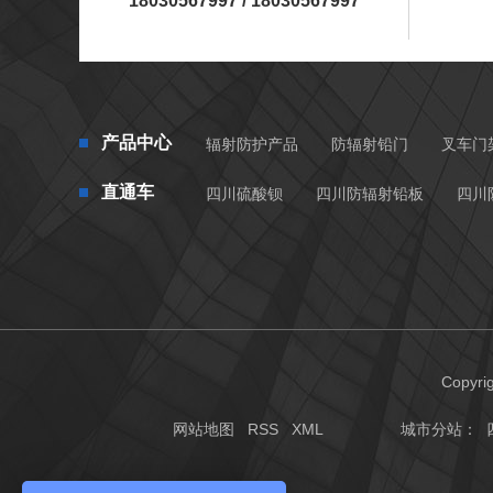
18030567997 / 18030567997
产品中心
辐射防护产品
防辐射铅门
叉车门
直通车
四川硫酸钡
四川防辐射铅板
四川
Copy
网站地图
RSS
XML
城市分站
：