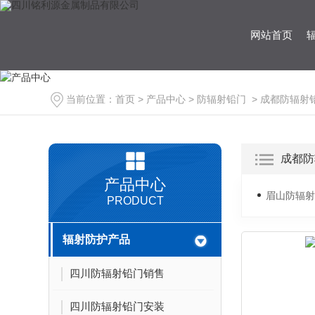
网站首页
当前位置：
首页
>
产品中心
>
防辐射铅门
>
成都防辐射
成都防
产品中心
眉山防辐射
PRODUCT
辐射防护产品
四川防辐射铅门销售
四川防辐射铅门安装