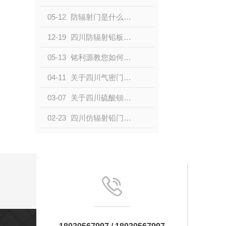
05-12
防辐射门是什么材质?怎么选择?
12-19
四川防辐射铅板的安装要点
05-13
铭利源教您如何挑选四川防辐射铅门
04-11
关于四川气密门的优点你了解多少？
03-07
关于四川硫酸钡的5大应用领域你了解多少？
02-23
四川仿辐射铅门的防护标准是什么？