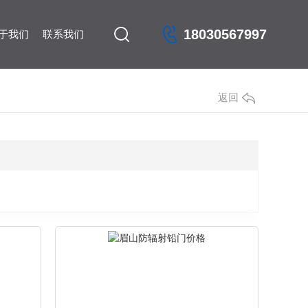
18030567997
于我们
联系我们
返回